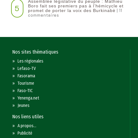
Assemblée législative du peuple : Mathieu
5
Boro fait ses premiers pas à l’hémicycle et
| 11
promet de porter la voix des Burkinabè
commentaires
Nos sites thématiques
»
Les régionales
»
Lefaso-TV
»
Fasorama
»
Tourisme
»
Faso-TIC
»
Yenenga.net
»
Jeunes
Nos liens utiles
»
A propos...
»
Publicité