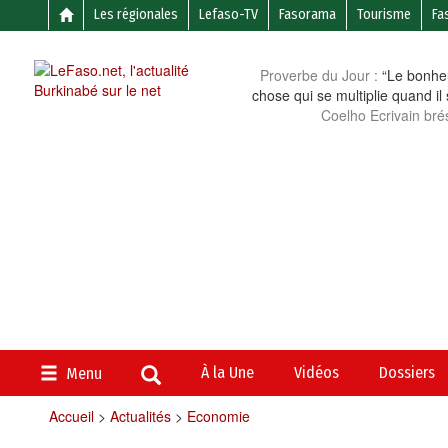
Les régionales
Lefaso-TV
Fasorama
Tourisme
Fa
Proverbe du Jour :
“Le bonheu
chose qui se multiplie quand il
Coelho Ecrivain brés
À la Une
Vidéos
Dossiers
Menu
Accueil
>
Actualités
>
Economie