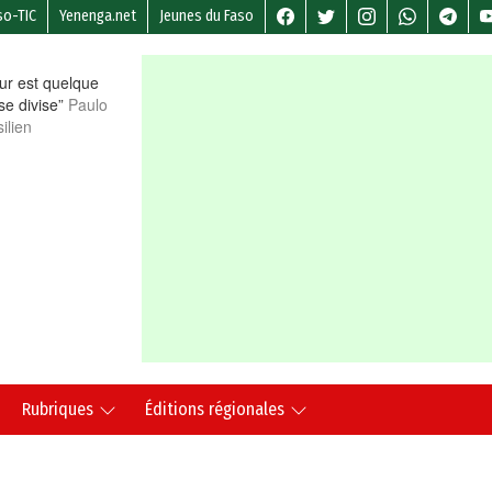
so-TIC
Yenenga.net
Jeunes du Faso
r est quelque
 se divise”
Paulo
ilien
Rubriques
Éditions régionales