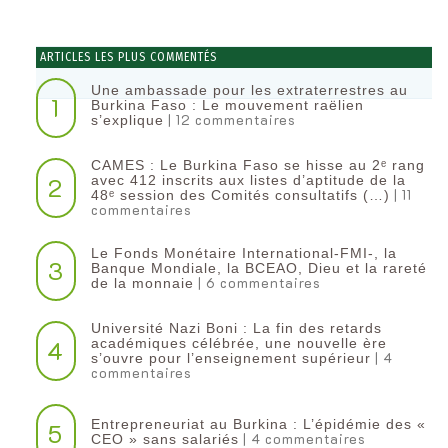
ARTICLES LES PLUS COMMENTÉS
Une ambassade pour les extraterrestres au
1
Burkina Faso : Le mouvement raëlien
| 12 commentaires
s’explique
CAMES : Le Burkina Faso se hisse au 2ᵉ rang
2
avec 412 inscrits aux listes d’aptitude de la
| 11
48ᵉ session des Comités consultatifs (…)
commentaires
Le Fonds Monétaire International-FMI-, la
3
Banque Mondiale, la BCEAO, Dieu et la rareté
| 6 commentaires
de la monnaie
Université Nazi Boni : La fin des retards
4
académiques célébrée, une nouvelle ère
| 4
s’ouvre pour l’enseignement supérieur
commentaires
Entrepreneuriat au Burkina : L’épidémie des «
5
| 4 commentaires
CEO » sans salariés