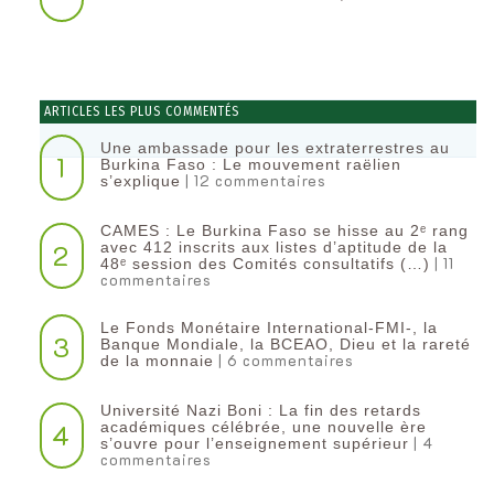
ARTICLES LES PLUS COMMENTÉS
Une ambassade pour les extraterrestres au
1
Burkina Faso : Le mouvement raëlien
| 12 commentaires
s’explique
CAMES : Le Burkina Faso se hisse au 2ᵉ rang
2
avec 412 inscrits aux listes d’aptitude de la
| 11
48ᵉ session des Comités consultatifs (…)
commentaires
Le Fonds Monétaire International-FMI-, la
3
Banque Mondiale, la BCEAO, Dieu et la rareté
| 6 commentaires
de la monnaie
Université Nazi Boni : La fin des retards
4
académiques célébrée, une nouvelle ère
| 4
s’ouvre pour l’enseignement supérieur
commentaires