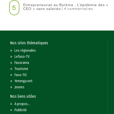
Entrepreneuriat au Burkina : L’épidémie des «
5
| 4 commentaires
CEO » sans salariés
Nos sites thématiques
»
Les régionales
»
Lefaso-TV
»
Fasorama
»
Tourisme
»
Faso-TIC
»
Yenenga.net
»
Jeunes
Nos liens utiles
»
A propos...
»
Publicité