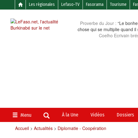
Les régionales
Lefaso-TV
Fasorama
Tourisme
Fa
Proverbe du Jour :
“Le bonheu
chose qui se multiplie quand il
Coelho Ecrivain brés
À la Une
Vidéos
Dossiers
Menu
Accueil
>
Actualités
>
Diplomatie - Coopération