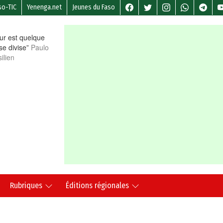
so-TIC
Yenenga.net
Jeunes du Faso
r est quelque
 se divise”
Paulo
ilien
Rubriques
Éditions régionales