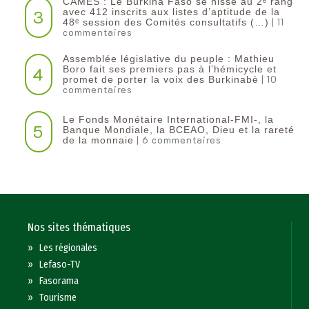
CAMES : Le Burkina Faso se hisse au 2ᵉ rang
3
avec 412 inscrits aux listes d’aptitude de la
| 11
48ᵉ session des Comités consultatifs (…)
commentaires
Assemblée législative du peuple : Mathieu
4
Boro fait ses premiers pas à l’hémicycle et
| 10
promet de porter la voix des Burkinabè
commentaires
Le Fonds Monétaire International-FMI-, la
5
Banque Mondiale, la BCEAO, Dieu et la rareté
| 6 commentaires
de la monnaie
Nos sites thématiques
»
Les régionales
»
Lefaso-TV
»
Fasorama
»
Tourisme