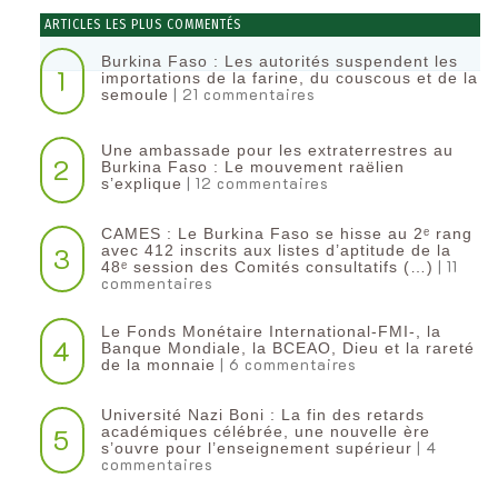
ARTICLES LES PLUS COMMENTÉS
Burkina Faso : Les autorités suspendent les
1
importations de la farine, du couscous et de la
| 21 commentaires
semoule
Une ambassade pour les extraterrestres au
2
Burkina Faso : Le mouvement raëlien
| 12 commentaires
s’explique
CAMES : Le Burkina Faso se hisse au 2ᵉ rang
3
avec 412 inscrits aux listes d’aptitude de la
| 11
48ᵉ session des Comités consultatifs (…)
commentaires
Le Fonds Monétaire International-FMI-, la
4
Banque Mondiale, la BCEAO, Dieu et la rareté
| 6 commentaires
de la monnaie
Université Nazi Boni : La fin des retards
5
académiques célébrée, une nouvelle ère
| 4
s’ouvre pour l’enseignement supérieur
commentaires