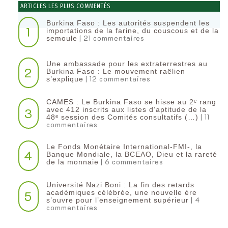
ARTICLES LES PLUS COMMENTÉS
Burkina Faso : Les autorités suspendent les
1
importations de la farine, du couscous et de la
| 21 commentaires
semoule
Une ambassade pour les extraterrestres au
2
Burkina Faso : Le mouvement raëlien
| 12 commentaires
s’explique
CAMES : Le Burkina Faso se hisse au 2ᵉ rang
3
avec 412 inscrits aux listes d’aptitude de la
| 11
48ᵉ session des Comités consultatifs (…)
commentaires
Le Fonds Monétaire International-FMI-, la
4
Banque Mondiale, la BCEAO, Dieu et la rareté
| 6 commentaires
de la monnaie
Université Nazi Boni : La fin des retards
5
académiques célébrée, une nouvelle ère
| 4
s’ouvre pour l’enseignement supérieur
commentaires