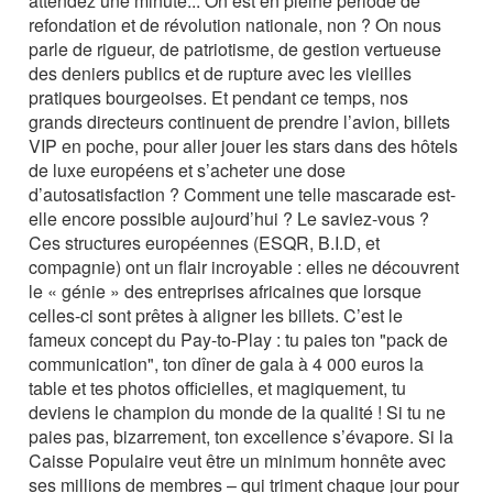
attendez une minute... On est en pleine période de
refondation et de révolution nationale, non ? On nous
parle de rigueur, de patriotisme, de gestion vertueuse
des deniers publics et de rupture avec les vieilles
pratiques bourgeoises. Et pendant ce temps, nos
grands directeurs continuent de prendre l’avion, billets
VIP en poche, pour aller jouer les stars dans des hôtels
de luxe européens et s’acheter une dose
d’autosatisfaction ? Comment une telle mascarade est-
elle encore possible aujourd’hui ? Le saviez-vous ?
Ces structures européennes (ESQR, B.I.D, et
compagnie) ont un flair incroyable : elles ne découvrent
le « génie » des entreprises africaines que lorsque
celles-ci sont prêtes à aligner les billets. C’est le
fameux concept du Pay-to-Play : tu paies ton "pack de
communication", ton dîner de gala à 4 000 euros la
table et tes photos officielles, et magiquement, tu
deviens le champion du monde de la qualité ! Si tu ne
paies pas, bizarrement, ton excellence s’évapore. Si la
Caisse Populaire veut être un minimum honnête avec
ses millions de membres – qui triment chaque jour pour