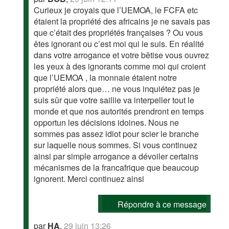
Curieux je croyais que l’UEMOA, le FCFA etc
étaient la propriété des africains je ne savais pas
que c’était des propriétés françaises ? Ou vous
êtes ignorant ou c’est moi qui le suis. En réalité
dans votre arrogance et votre bêtise vous ouvrez
les yeux à des ignorants comme moi qui croient
que l’UEMOA , la monnaie étaient notre
propriété alors que… ne vous inquiétez pas je
suis sûr que votre saillie va interpeller tout le
monde et que nos autorités prendront en temps
opportun les décisions idoines. Nous ne
sommes pas assez idiot pour scier le branche
sur laquelle nous sommes. Si vous continuez
ainsi par simple arrogance a dévoiler certains
mécanismes de la francafrique que beaucoup
ignorent. Merci continuez ainsi
Répondre à ce message
par
HA
,
29 juin 13:26