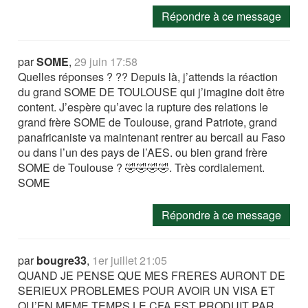
Répondre à ce message
par
SOME
,
29 juin 17:58
Quelles réponses ? ?? Depuis là, j’attends la réaction
du grand SOME DE TOULOUSE qui j’imagine doit être
content. J’espère qu’avec la rupture des relations le
grand frère SOME de Toulouse, grand Patriote, grand
panafricaniste va maintenant rentrer au bercail au Faso
ou dans l’un des pays de l’AES. ou bien grand frère
SOME de Toulouse ? 🤣🤣🤣🤣. Très cordialement.
SOME
Répondre à ce message
par
bougre33
,
1er juillet 21:05
QUAND JE PENSE QUE MES FRERES AURONT DE
SERIEUX PROBLEMES POUR AVOIR UN VISA ET
QU’EN MEME TEMPS LE CFA EST PRODUIT PAR