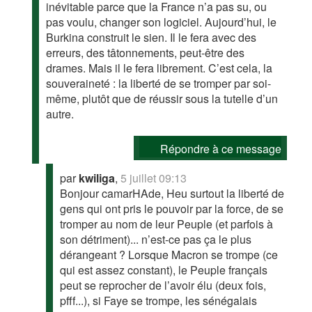
inévitable parce que la France n’a pas su, ou
pas voulu, changer son logiciel. Aujourd’hui, le
Burkina construit le sien. Il le fera avec des
erreurs, des tâtonnements, peut-être des
drames. Mais il le fera librement. C’est cela, la
souveraineté : la liberté de se tromper par soi-
même, plutôt que de réussir sous la tutelle d’un
autre.
Répondre à ce message
par
kwiliga
,
5 juillet 09:13
Bonjour camarHAde, Heu surtout la liberté de
gens qui ont pris le pouvoir par la force, de se
tromper au nom de leur Peuple (et parfois à
son détriment)... n’est-ce pas ça le plus
dérangeant ? Lorsque Macron se trompe (ce
qui est assez constant), le Peuple français
peut se reprocher de l’avoir élu (deux fois,
pfff...), si Faye se trompe, les sénégalais