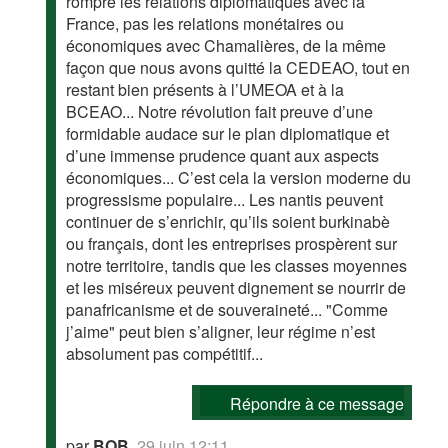
rompre les relations diplomatiques avec la
France, pas les relations monétaires ou
économiques avec Chamalières, de la même
façon que nous avons quitté la CEDEAO, tout en
restant bien présents à l’UMEOA et à la
BCEAO... Notre révolution fait preuve d’une
formidable audace sur le plan diplomatique et
d’une immense prudence quant aux aspects
économiques... C’est cela la version moderne du
progressisme populaire... Les nantis peuvent
continuer de s’enrichir, qu’ils soient burkinabè
ou français, dont les entreprises prospèrent sur
notre territoire, tandis que les classes moyennes
et les miséreux peuvent dignement se nourrir de
panafricanisme et de souveraineté... "Comme
j’aime" peut bien s’aligner, leur régime n’est
absolument pas compétitif...
Répondre à ce message
par
BOB
,
29 juin 12:11