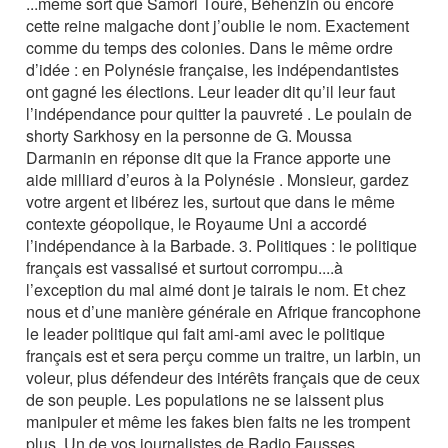
...même sort que Samori Touré, Béhenzin ou encore
cette reine malgache dont j’oublie le nom. Exactement
comme du temps des colonies. Dans le même ordre
d’idée : en Polynésie française, les indépendantistes
ont gagné les élections. Leur leader dit qu’il leur faut
l’indépendance pour quitter la pauvreté . Le poulain de
shorty Sarkhosy en la personne de G. Moussa
Darmanin en réponse dit que la France apporte une
aide milliard d’euros à la Polynésie . Monsieur, gardez
votre argent et libérez les, surtout que dans le même
contexte géopolique, le Royaume Uni a accordé
l’indépendance à la Barbade. 3. Politiques : le politique
français est vassalisé et surtout corrompu....à
l’exception du mal aimé dont je tairais le nom. Et chez
nous et d’une manière générale en Afrique francophone
le leader politique qui fait ami-ami avec le politique
français est et sera perçu comme un traitre, un larbin, un
voleur, plus défendeur des intérêts français que de ceux
de son peuple. Les populations ne se laissent plus
manipuler et même les fakes bien faits ne les trompent
plus. Un de vos journalistes de Radio Fausses