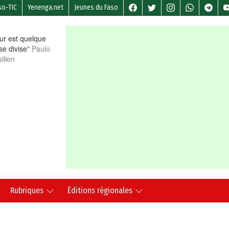
so-TIC
Yenenga.net
Jeunes du Faso
r est quelque
 se divise”
Paulo
ilien
Rubriques
Éditions régionales