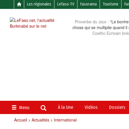
Les régionales
Lefaso-TV
Fasorama
Tourisme
Fa
Proverbe du Jour :
“Le bonheu
chose qui se multiplie quand il
Coelho Ecrivain brés
À la Une
Vidéos
Dossiers
Menu
Accueil
>
Actualités
>
International