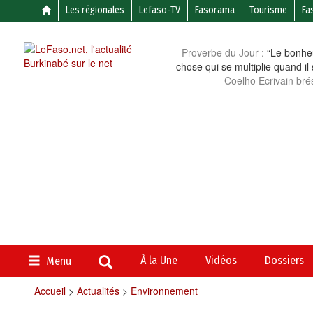
Les régionales
Lefaso-TV
Fasorama
Tourisme
Fa
Proverbe du Jour :
“Le bonheu
chose qui se multiplie quand il
Coelho Ecrivain brés
À la Une
Vidéos
Dossiers
Menu
Accueil
>
Actualités
>
Environnement