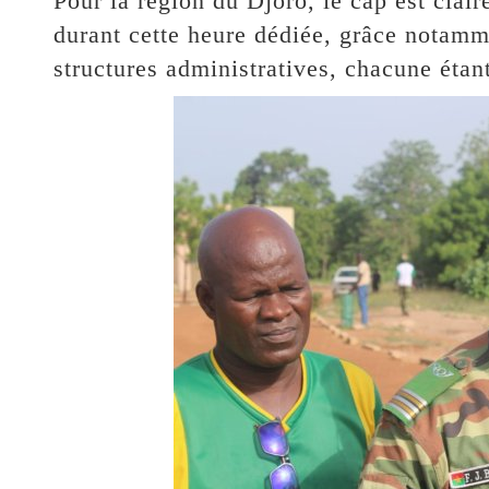
Pour la région du Djôrô, le cap est clai
durant cette heure dédiée, grâce notamm
structures administratives, chacune étan