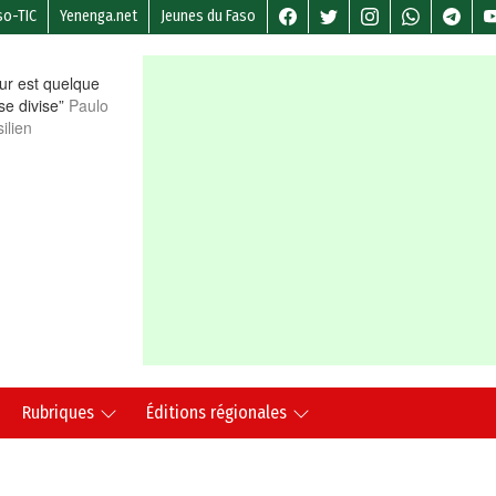
so-TIC
Yenenga.net
Jeunes du Faso
r est quelque
 se divise”
Paulo
ilien
Rubriques
Éditions régionales