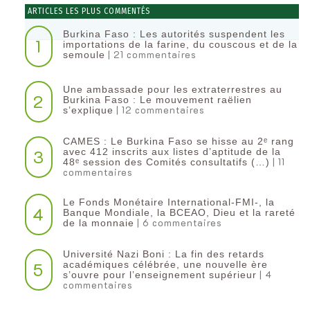
ARTICLES LES PLUS COMMENTÉS
Burkina Faso : Les autorités suspendent les
1
importations de la farine, du couscous et de la
| 21 commentaires
semoule
Une ambassade pour les extraterrestres au
2
Burkina Faso : Le mouvement raëlien
| 12 commentaires
s’explique
CAMES : Le Burkina Faso se hisse au 2ᵉ rang
3
avec 412 inscrits aux listes d’aptitude de la
| 11
48ᵉ session des Comités consultatifs (…)
commentaires
Le Fonds Monétaire International-FMI-, la
4
Banque Mondiale, la BCEAO, Dieu et la rareté
| 6 commentaires
de la monnaie
Université Nazi Boni : La fin des retards
5
académiques célébrée, une nouvelle ère
| 4
s’ouvre pour l’enseignement supérieur
commentaires