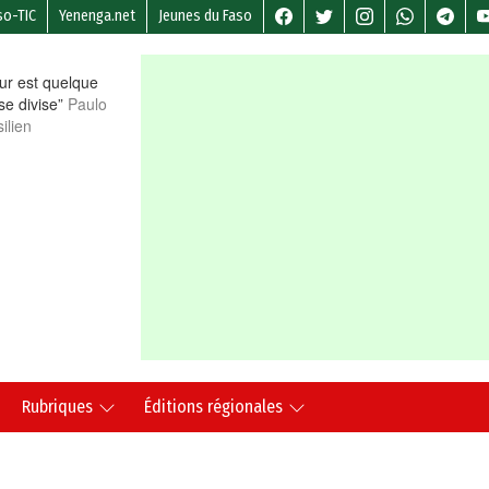
so-TIC
Yenenga.net
Jeunes du Faso
r est quelque
 se divise”
Paulo
ilien
Rubriques
Éditions régionales