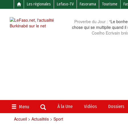
Les régionales
Lefaso-TV
Fasorama
Tourisme
Fa
Proverbe du Jour :
“Le bonheu
chose qui se multiplie quand il
Coelho Ecrivain brés
À la Une
Vidéos
Dossiers
Menu
Accueil
>
Actualités
>
Sport