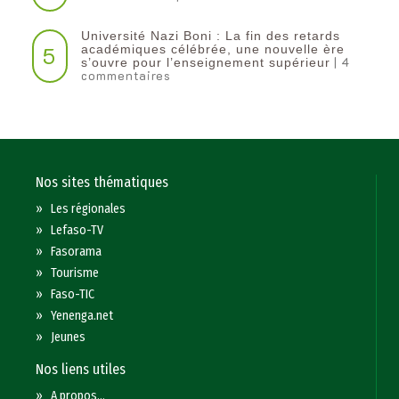
Université Nazi Boni : La fin des retards
5
académiques célébrée, une nouvelle ère
| 4
s’ouvre pour l’enseignement supérieur
commentaires
Nos sites thématiques
»
Les régionales
»
Lefaso-TV
»
Fasorama
»
Tourisme
»
Faso-TIC
»
Yenenga.net
»
Jeunes
Nos liens utiles
»
A propos...