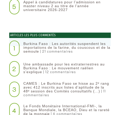
Appel à candidatures pour l’admission en
5
master niveau 2 au titre de l’année
universitaire 2026-2027
ARTICLES LES PLUS COMMENTÉS
Burkina Faso : Les autorités suspendent les
1
importations de la farine, du couscous et de la
| 21 commentaires
semoule
Une ambassade pour les extraterrestres au
2
Burkina Faso : Le mouvement raëlien
| 12 commentaires
s’explique
CAMES : Le Burkina Faso se hisse au 2ᵉ rang
3
avec 412 inscrits aux listes d’aptitude de la
| 11
48ᵉ session des Comités consultatifs (…)
commentaires
Le Fonds Monétaire International-FMI-, la
4
Banque Mondiale, la BCEAO, Dieu et la rareté
| 6 commentaires
de la monnaie