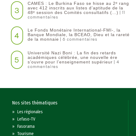
CAMES : Le Burkina Faso se hisse au 2ᵉ rang
3
avec 412 inscrits aux listes d’aptitude de la
| 11
48ᵉ session des Comités consultatifs (…)
commentaires
Le Fonds Monétaire International-FMI-, la
4
Banque Mondiale, la BCEAO, Dieu et la rareté
| 6 commentaires
de la monnaie
Université Nazi Boni : La fin des retards
5
académiques célébrée, une nouvelle ère
| 4
s’ouvre pour l’enseignement supérieur
commentaires
Nos sites thématiques
»
Les régionales
»
Lefaso-TV
»
Fasorama
»
Tourisme