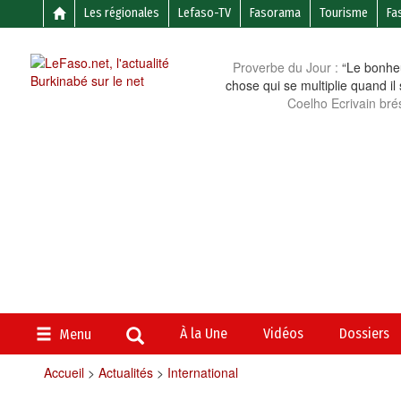
Les régionales
Lefaso-TV
Fasorama
Tourisme
Fa
Proverbe du Jour :
“Le bonheu
chose qui se multiplie quand il
Coelho Ecrivain brés
À la Une
Vidéos
Dossiers
Menu
Accueil
>
Actualités
>
International