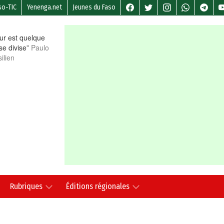
so-TIC
Yenenga.net
Jeunes du Faso
r est quelque
 se divise”
Paulo
ilien
Rubriques
Éditions régionales