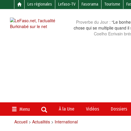
Les régionales
Lefaso-TV
Fasorama
Tourisme
Fa
Proverbe du Jour :
“Le bonheu
chose qui se multiplie quand il
Coelho Ecrivain brés
À la Une
Vidéos
Dossiers
Menu
Accueil
>
Actualités
>
International