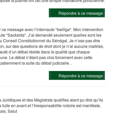
posé la plainte ont fait une simple manœuvre politicienne.
Répondre à ce message
er ce message avec l’internaute "kwiliga". Mon intervention
aute "Sacksida". J’ai demandé seulement quelles sont les
u Conseil Constitutionnel du Sénégal. Je n’ose pas dire
tion, sur des questions de droit dont je n’ai aucune maitrise,
auté d’un débat réside dans la qualité que chaque
une. Le débat n’étant pas clos forcement avec cette
tiemment la suite du débat judiciaire. .
Répondre à ce message
uridiques et des Magistrats qualifies aient pu dire qu’ils
fuite en avant et l’Irresponsabilite notoire est manifeste.
ais. Salut