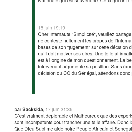
Nationale qui est souveraine. Ceux qui ont dé
18 juin 19:19
Cher internaute "Simplicité", veuillez partag
ne conteste nullement les propos de l’intern
bases de son "jugement" sur cette décision d
qu’il doit motiver ses dires. Une telle affirma
est à l’origine de mon questionnement. La be
intervenant argumente sa position. Sans ranc
décision du CC du Sénégal, attendons donc pa
par
Sacksida
,
17 juin 21:35
C’est vraiment deplorable et Malheureux que des experts J
sont Incompetents pour trancher une telle affaire. Donc la 
Que Dieu Sublime aide notre Peuple Africain et Senegal