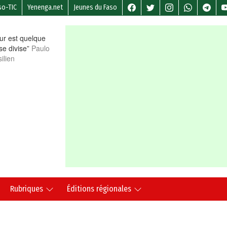
so-TIC
Yenenga.net
Jeunes du Faso
r est quelque
 se divise”
Paulo
ilien
Rubriques
Éditions régionales