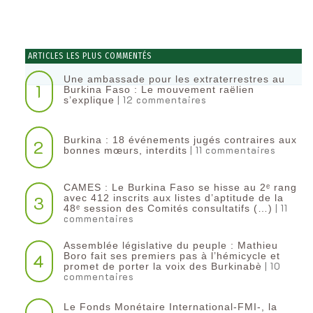
ARTICLES LES PLUS COMMENTÉS
Une ambassade pour les extraterrestres au
1
Burkina Faso : Le mouvement raëlien
| 12 commentaires
s’explique
Burkina : 18 événements jugés contraires aux
2
| 11 commentaires
bonnes mœurs, interdits
CAMES : Le Burkina Faso se hisse au 2ᵉ rang
3
avec 412 inscrits aux listes d’aptitude de la
| 11
48ᵉ session des Comités consultatifs (…)
commentaires
Assemblée législative du peuple : Mathieu
4
Boro fait ses premiers pas à l’hémicycle et
| 10
promet de porter la voix des Burkinabè
commentaires
Le Fonds Monétaire International-FMI-, la