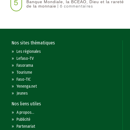
5
Banque Mondiale, la BCEAO, Dieu et la rareté
| 6 commentaires
de la monnaie
Nos sites thématiques
»
Les régionales
»
Lefaso-TV
»
Fasorama
»
Tourisme
»
Faso-TIC
»
Yenenga.net
»
Jeunes
Nos liens utiles
»
A propos...
»
Publicité
»
Partenariat