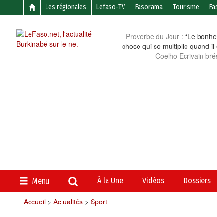
Les régionales
Lefaso-TV
Fasorama
Tourisme
Fa
Proverbe du Jour :
“Le bonheu
chose qui se multiplie quand il
Coelho Ecrivain brés
À la Une
Vidéos
Dossiers
Menu
Accueil
>
Actualités
>
Sport