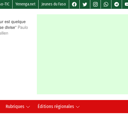
so-TIC
Yenenga.net
Jeunes du Faso
r est quelque
 se divise”
Paulo
ilien
Rubriques
Éditions régionales