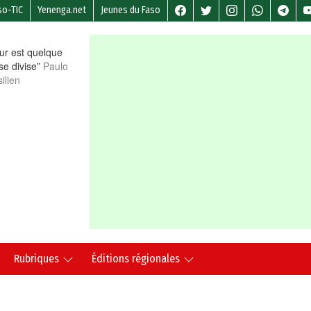
so-TIC
Yenenga.net
Jeunes du Faso
r est quelque
 se divise”
Paulo
ilien
Rubriques
Éditions régionales