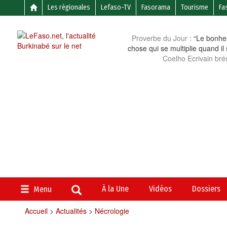
Les régionales
Lefaso-TV
Fasorama
Tourisme
Fa
Proverbe du Jour :
“Le bonheu
chose qui se multiplie quand il
Coelho Ecrivain brés
À la Une
Vidéos
Dossiers
Menu
Accueil
>
Actualités
>
Nécrologie