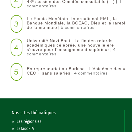
| 11
48ᵉ session des Comités consultatifs (…)
commentaires
Le Fonds Monétaire International-FMI-, la
3
Banque Mondiale, la BCEAO, Dieu et la rareté
| 6 commentaires
de la monnaie
Université Nazi Boni : La fin des retards
4
académiques célébrée, une nouvelle ère
| 4
s’ouvre pour l’enseignement supérieur
commentaires
Entrepreneuriat au Burkina : L’épidémie des «
5
| 4 commentaires
CEO » sans salariés
Nos sites thématiques
»
Les régionales
»
Lefaso-TV