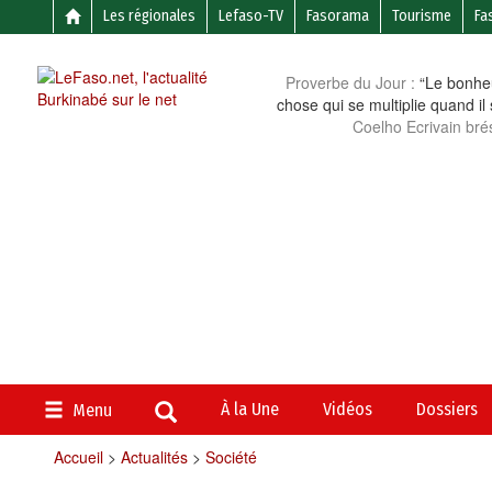
Les régionales
Lefaso-TV
Fasorama
Tourisme
Fa
Proverbe du Jour :
“Le bonheu
chose qui se multiplie quand il
Coelho Ecrivain brés
À la Une
Vidéos
Dossiers
Menu
Accueil
>
Actualités
>
Société