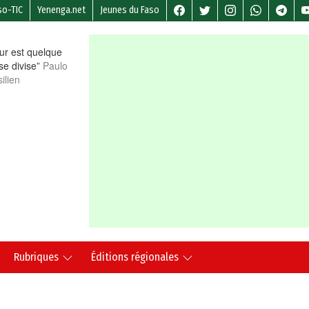
so-TIC
Yenenga.net
Jeunes du Faso
r est quelque
 se divise”
Paulo
ilien
Rubriques
Éditions régionales