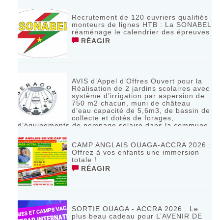
RÉAGIR
Recrutement de 120 ouvriers qualifiés
monteurs de lignes HTB : La SONABEL
réaménage le calendrier des épreuves
RÉAGIR
AVIS d’Appel d’Offres Ouvert pour la
Réalisation de 2 jardins scolaires avec
système d’irrigation par aspersion de
750 m2 chacun, muni de château
d’eau capacité de 5,6m3, de bassin de
collecte et dotés de forages,
d’équipements de pompage solaire dans la commune
de Bagassi région des BANKUI
RÉAGIR
CAMP ANGLAIS OUAGA-ACCRA 2026 :
Offrez à vos enfants une immersion
totale !
RÉAGIR
SORTIE OUAGA - ACCRA 2026 : Le
plus beau cadeau pour L’AVENIR DE