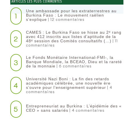
ARTICLES LES PLUS COMMENTÉS
Une ambassade pour les extraterrestres au
1
Burkina Faso : Le mouvement raëlien
| 12 commentaires
s’explique
CAMES : Le Burkina Faso se hisse au 2ᵉ rang
2
avec 412 inscrits aux listes d’aptitude de la
| 11
48ᵉ session des Comités consultatifs (…)
commentaires
Le Fonds Monétaire International-FMI-, la
3
Banque Mondiale, la BCEAO, Dieu et la rareté
| 6 commentaires
de la monnaie
Université Nazi Boni : La fin des retards
4
académiques célébrée, une nouvelle ère
| 4
s’ouvre pour l’enseignement supérieur
commentaires
Entrepreneuriat au Burkina : L’épidémie des «
5
| 4 commentaires
CEO » sans salariés