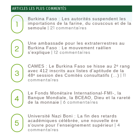
ARTICLES LES PLUS COMMENTÉS
Burkina Faso : Les autorités suspendent les
1
importations de la farine, du couscous et de la
| 21 commentaires
semoule
Une ambassade pour les extraterrestres au
2
Burkina Faso : Le mouvement raëlien
| 12 commentaires
s’explique
CAMES : Le Burkina Faso se hisse au 2ᵉ rang
3
avec 412 inscrits aux listes d’aptitude de la
| 11
48ᵉ session des Comités consultatifs (…)
commentaires
Le Fonds Monétaire International-FMI-, la
4
Banque Mondiale, la BCEAO, Dieu et la rareté
| 6 commentaires
de la monnaie
Université Nazi Boni : La fin des retards
5
académiques célébrée, une nouvelle ère
| 4
s’ouvre pour l’enseignement supérieur
commentaires