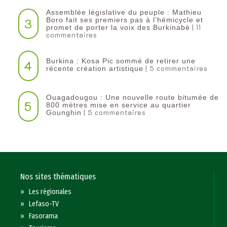
Assemblée législative du peuple : Mathieu
3
Boro fait ses premiers pas à l’hémicycle et
| 11
promet de porter la voix des Burkinabè
commentaires
Burkina : Kosa Pic sommé de retirer une
4
| 5 commentaires
récente création artistique
Ouagadougou : Une nouvelle route bitumée de
5
800 mètres mise en service au quartier
| 5 commentaires
Gounghin
Nos sites thématiques
»
Les régionales
»
Lefaso-TV
»
Fasorama