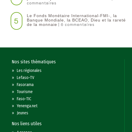
commentaires
Le Fonds Monétaire International-FMI-, la
5
Banque Mondiale, la BCEAO, Dieu et la rareté
| 6 commentaires
de la monnaie
Nos sites thématiques
»
Les régionales
»
Lefaso-TV
»
Fasorama
»
Tourisme
»
Faso-TIC
»
Yenenga.net
»
Jeunes
Nos liens utiles