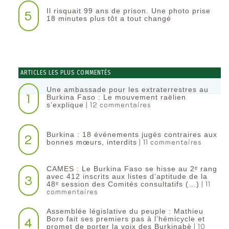
Il risquait 99 ans de prison. Une photo prise
5
18 minutes plus tôt a tout changé
ARTICLES LES PLUS COMMENTÉS
Une ambassade pour les extraterrestres au
1
Burkina Faso : Le mouvement raëlien
| 12 commentaires
s’explique
Burkina : 18 événements jugés contraires aux
2
| 11 commentaires
bonnes mœurs, interdits
CAMES : Le Burkina Faso se hisse au 2ᵉ rang
3
avec 412 inscrits aux listes d’aptitude de la
| 11
48ᵉ session des Comités consultatifs (…)
commentaires
Assemblée législative du peuple : Mathieu
4
Boro fait ses premiers pas à l’hémicycle et
| 10
promet de porter la voix des Burkinabè