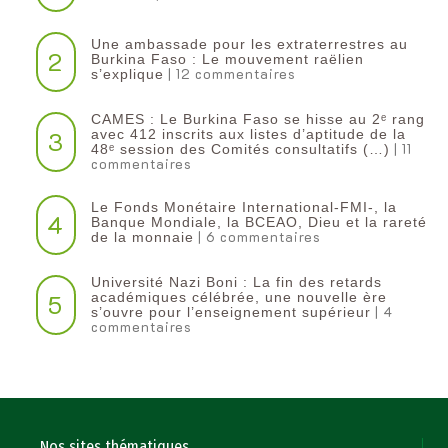
Une ambassade pour les extraterrestres au
2
Burkina Faso : Le mouvement raëlien
| 12 commentaires
s’explique
CAMES : Le Burkina Faso se hisse au 2ᵉ rang
3
avec 412 inscrits aux listes d’aptitude de la
| 11
48ᵉ session des Comités consultatifs (…)
commentaires
Le Fonds Monétaire International-FMI-, la
4
Banque Mondiale, la BCEAO, Dieu et la rareté
| 6 commentaires
de la monnaie
Université Nazi Boni : La fin des retards
5
académiques célébrée, une nouvelle ère
| 4
s’ouvre pour l’enseignement supérieur
commentaires
Nos sites thématiques