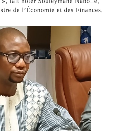
 », fait noter Souleymane Nabollé,
istre de l’Économie et des Finances,