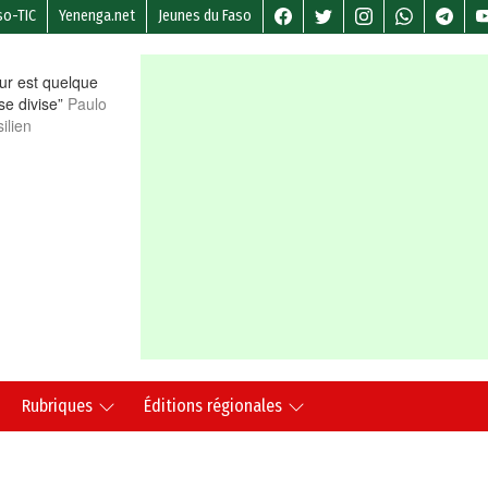
so-TIC
Yenenga.net
Jeunes du Faso
r est quelque
 se divise”
Paulo
ilien
Rubriques
Éditions régionales