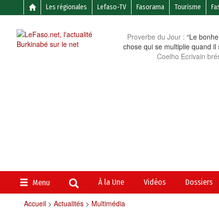
Les régionales
Lefaso-TV
Fasorama
Tourisme
Fa
Proverbe du Jour :
“Le bonheu
chose qui se multiplie quand il
Coelho Ecrivain brés
À la Une
Vidéos
Dossiers
Menu
Accueil
>
Actualités
>
Multimédia