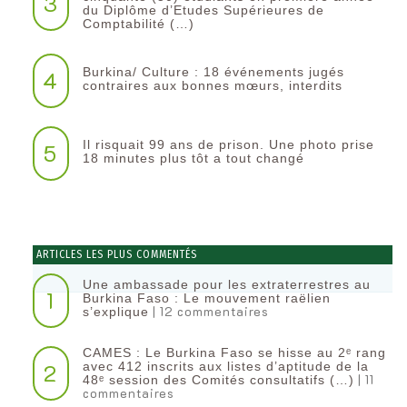
3
du Diplôme d’Etudes Supérieures de
Comptabilité (…)
Burkina/ Culture : 18 événements jugés
4
contraires aux bonnes mœurs, interdits
Il risquait 99 ans de prison. Une photo prise
5
18 minutes plus tôt a tout changé
ARTICLES LES PLUS COMMENTÉS
Une ambassade pour les extraterrestres au
1
Burkina Faso : Le mouvement raëlien
| 12 commentaires
s’explique
CAMES : Le Burkina Faso se hisse au 2ᵉ rang
2
avec 412 inscrits aux listes d’aptitude de la
| 11
48ᵉ session des Comités consultatifs (…)
commentaires