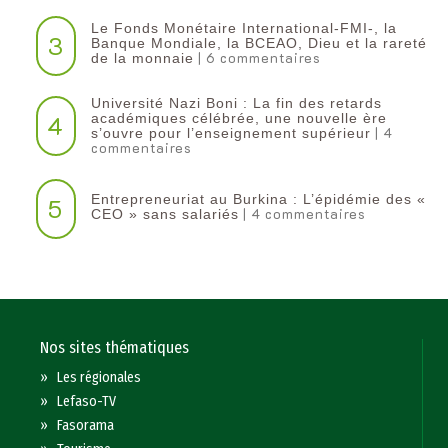
Le Fonds Monétaire International-FMI-, la
3
Banque Mondiale, la BCEAO, Dieu et la rareté
| 6 commentaires
de la monnaie
Université Nazi Boni : La fin des retards
4
académiques célébrée, une nouvelle ère
| 4
s’ouvre pour l’enseignement supérieur
commentaires
Entrepreneuriat au Burkina : L’épidémie des «
5
| 4 commentaires
CEO » sans salariés
Nos sites thématiques
»
Les régionales
»
Lefaso-TV
»
Fasorama