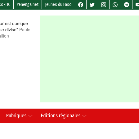
so-TIC
Yenenga.net
Jeunes du Faso
r est quelque
 se divise”
Paulo
ilien
Rubriques
Éditions régionales