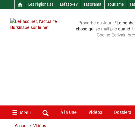
Les régionales
Lefaso-TV
Fasorama
Tourisme
Fa
Proverbe du Jour :
“Le bonheu
chose qui se multiplie quand il
Coelho Ecrivain brés
À la Une
Vidéos
Dossiers
Menu
Accueil
>
Vidéos