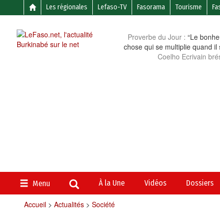
Les régionales
Lefaso-TV
Fasorama
Tourisme
Fa
Proverbe du Jour :
“Le bonheu
chose qui se multiplie quand il
Coelho Ecrivain brés
À la Une
Vidéos
Dossiers
Menu
Accueil
>
Actualités
>
Société