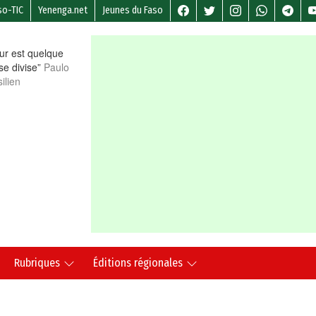
so-TIC
Yenenga.net
Jeunes du Faso
r est quelque
 se divise”
Paulo
ilien
Rubriques
Éditions régionales