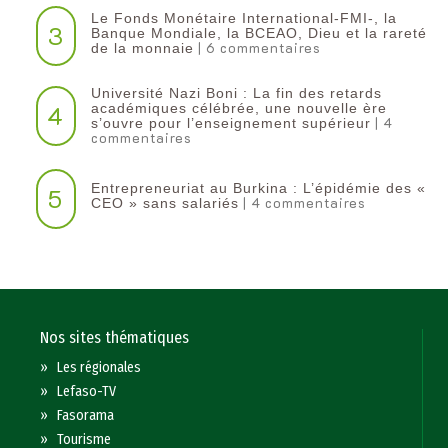
Le Fonds Monétaire International-FMI-, la
3
Banque Mondiale, la BCEAO, Dieu et la rareté
| 6 commentaires
de la monnaie
Université Nazi Boni : La fin des retards
4
académiques célébrée, une nouvelle ère
| 4
s’ouvre pour l’enseignement supérieur
commentaires
Entrepreneuriat au Burkina : L’épidémie des «
5
| 4 commentaires
CEO » sans salariés
Nos sites thématiques
»
Les régionales
»
Lefaso-TV
»
Fasorama
»
Tourisme