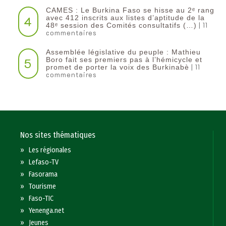
CAMES : Le Burkina Faso se hisse au 2ᵉ rang
4
avec 412 inscrits aux listes d’aptitude de la
| 11
48ᵉ session des Comités consultatifs (…)
commentaires
Assemblée législative du peuple : Mathieu
5
Boro fait ses premiers pas à l’hémicycle et
| 11
promet de porter la voix des Burkinabè
commentaires
Nos sites thématiques
»
Les régionales
»
Lefaso-TV
»
Fasorama
»
Tourisme
»
Faso-TIC
»
Yenenga.net
»
Jeunes