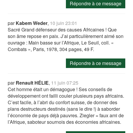
Répondre à ce message
par
Kabem Weder
,
10 juin 23:01
Sacré Grand défenseur des causes Africaines ! Que
son âme repose en paix. J’ai particulièrement aimé son
ouvrage : Main basse sur l’Afrique, Le Seuil, coll. «
Combats », Paris, 1978, 304 pages, 49 F.
Répondre à ce message
par
Renault HÉLIE
,
11 juin 07:25
Cet homme était un démagogue ! Ses conseils de
développement ont failli couler plusieurs pays africains.
C’est facile, à l’abri du confort suisse, de donner des
plans destructeurs destinés (sans le dire !) à saborder
l’économie de pays déjà pauvres. Ziegler = faux ami de
l’Afrique, saboteur sournois des économies africaines.