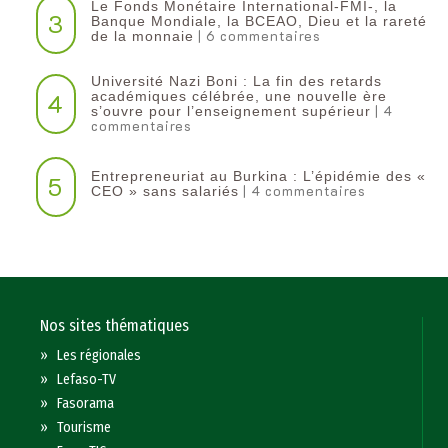
Le Fonds Monétaire International-FMI-, la
3
Banque Mondiale, la BCEAO, Dieu et la rareté
| 6 commentaires
de la monnaie
Université Nazi Boni : La fin des retards
4
académiques célébrée, une nouvelle ère
| 4
s’ouvre pour l’enseignement supérieur
commentaires
Entrepreneuriat au Burkina : L’épidémie des «
5
| 4 commentaires
CEO » sans salariés
Nos sites thématiques
»
Les régionales
»
Lefaso-TV
»
Fasorama
»
Tourisme