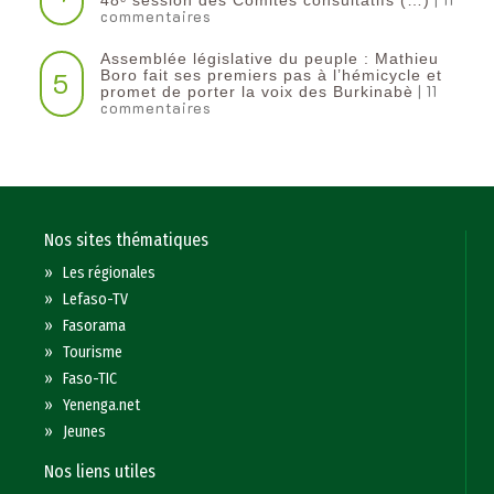
48ᵉ session des Comités consultatifs (…)
commentaires
Assemblée législative du peuple : Mathieu
5
Boro fait ses premiers pas à l’hémicycle et
| 11
promet de porter la voix des Burkinabè
commentaires
Nos sites thématiques
»
Les régionales
»
Lefaso-TV
»
Fasorama
»
Tourisme
»
Faso-TIC
»
Yenenga.net
»
Jeunes
Nos liens utiles