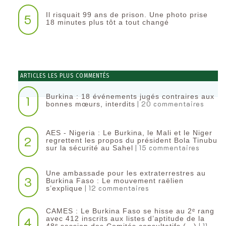
Il risquait 99 ans de prison. Une photo prise
5
18 minutes plus tôt a tout changé
ARTICLES LES PLUS COMMENTÉS
Burkina : 18 événements jugés contraires aux
1
| 20 commentaires
bonnes mœurs, interdits
AES - Nigeria : Le Burkina, le Mali et le Niger
2
regrettent les propos du président Bola Tinubu
| 15 commentaires
sur la sécurité au Sahel
Une ambassade pour les extraterrestres au
3
Burkina Faso : Le mouvement raëlien
| 12 commentaires
s’explique
CAMES : Le Burkina Faso se hisse au 2ᵉ rang
4
avec 412 inscrits aux listes d’aptitude de la
| 11