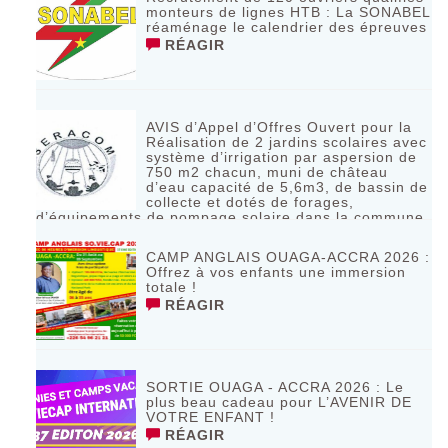
monteurs de lignes HTB : La SONABEL
réaménage le calendrier des épreuves
RÉAGIR
AVIS d’Appel d’Offres Ouvert pour la
Réalisation de 2 jardins scolaires avec
système d’irrigation par aspersion de
750 m2 chacun, muni de château
d’eau capacité de 5,6m3, de bassin de
collecte et dotés de forages,
d’équipements de pompage solaire dans la commune
de Bagassi région des BANKUI
RÉAGIR
CAMP ANGLAIS OUAGA-ACCRA 2026 :
Offrez à vos enfants une immersion
totale !
RÉAGIR
SORTIE OUAGA - ACCRA 2026 : Le
plus beau cadeau pour L’AVENIR DE
VOTRE ENFANT !
RÉAGIR