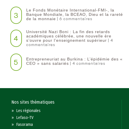
Le Fonds Monétaire International-FMI-, la
3
Banque Mondiale, la BCEAO, Dieu et la rareté
| 6 commentaires
de la monnaie
Université Nazi Boni : La fin des retards
4
académiques célébrée, une nouvelle ère
| 4
s’ouvre pour l’enseignement supérieur
commentaires
Entrepreneuriat au Burkina : L’épidémie des «
5
| 4 commentaires
CEO » sans salariés
Nos sites thématiques
»
Les régionales
»
Lefaso-TV
»
Fasorama