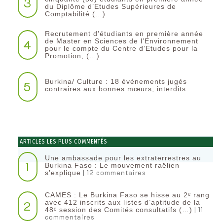
3
du Diplôme d’Etudes Supérieures de
Comptabilité (…)
Recrutement d’étudiants en première année
4
de Master en Sciences de l’Environnement
pour le compte du Centre d’Etudes pour la
Promotion, (…)
Burkina/ Culture : 18 événements jugés
5
contraires aux bonnes mœurs, interdits
ARTICLES LES PLUS COMMENTÉS
Une ambassade pour les extraterrestres au
1
Burkina Faso : Le mouvement raëlien
| 12 commentaires
s’explique
CAMES : Le Burkina Faso se hisse au 2ᵉ rang
2
avec 412 inscrits aux listes d’aptitude de la
| 11
48ᵉ session des Comités consultatifs (…)
commentaires