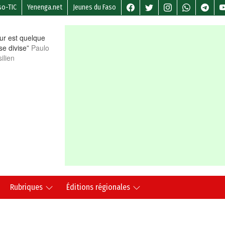
so-TIC
Yenenga.net
Jeunes du Faso
r est quelque
 se divise”
Paulo
ilien
Rubriques
Éditions régionales