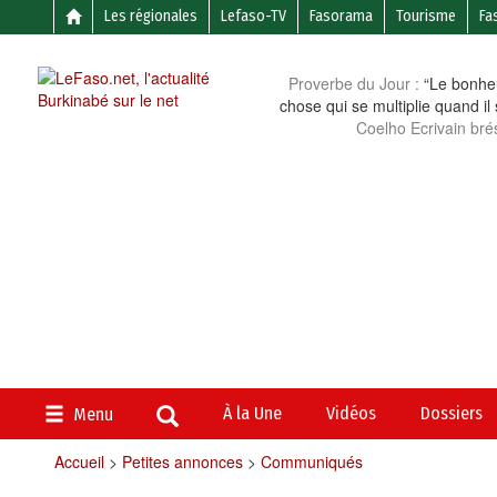
Les régionales
Lefaso-TV
Fasorama
Tourisme
Fa
Proverbe du Jour :
“Le bonheu
chose qui se multiplie quand il
Coelho Ecrivain brés
À la Une
Vidéos
Dossiers
Menu
Accueil
>
Petites annonces
>
Communiqués