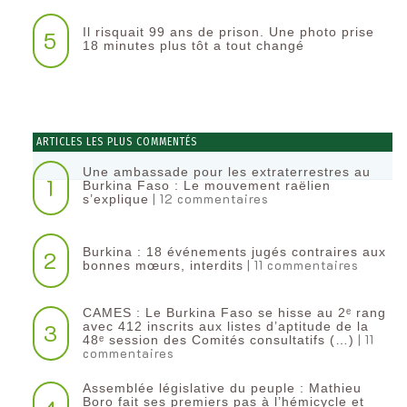
Il risquait 99 ans de prison. Une photo prise
5
18 minutes plus tôt a tout changé
ARTICLES LES PLUS COMMENTÉS
Une ambassade pour les extraterrestres au
1
Burkina Faso : Le mouvement raëlien
| 12 commentaires
s’explique
Burkina : 18 événements jugés contraires aux
2
| 11 commentaires
bonnes mœurs, interdits
CAMES : Le Burkina Faso se hisse au 2ᵉ rang
3
avec 412 inscrits aux listes d’aptitude de la
| 11
48ᵉ session des Comités consultatifs (…)
commentaires
Assemblée législative du peuple : Mathieu
Boro fait ses premiers pas à l’hémicycle et