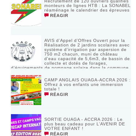
Recrutement de 120 ouvriers qualifiés
monteurs de lignes HTB : La SONABEL
réaménage le calendrier des épreuves
RÉAGIR
AVIS d’Appel d’Offres Ouvert pour la
Réalisation de 2 jardins scolaires avec
système d’irrigation par aspersion de
750 m2 chacun, muni de château
d’eau capacité de 5,6m3, de bassin de
collecte et dotés de forages,
d’équipements de pompage solaire dans la commune
de Bagassi région des BANKUI
RÉAGIR
CAMP ANGLAIS OUAGA-ACCRA 2026 :
Offrez à vos enfants une immersion
totale !
RÉAGIR
SORTIE OUAGA - ACCRA 2026 : Le
plus beau cadeau pour L’AVENIR DE
VOTRE ENFANT !
RÉAGIR