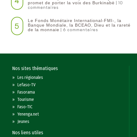
4
| 10
promet de porter la voix des Burkinabè
commentaires
Le Fonds Monétaire International-FMI-, la
5
Banque Mondiale, la BCEAO, Dieu et la rareté
| 6 commentaires
de la monnaie
Nos sites thématiques
»
Les régionales
»
Lefaso-TV
»
Fasorama
»
Tourisme
»
Faso-TIC
»
Yenenga.net
»
Jeunes
Nos liens utiles