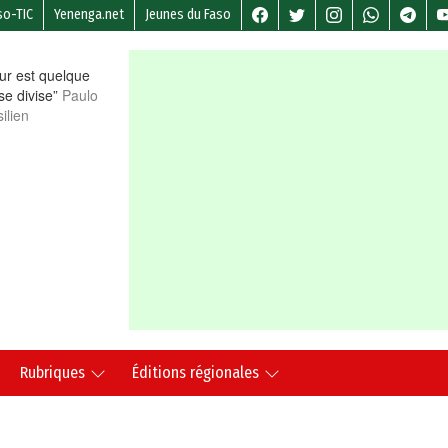
so-TIC
Yenenga.net
Jeunes du Faso
r est quelque
 se divise”
Paulo
ilien
Rubriques
Éditions régionales