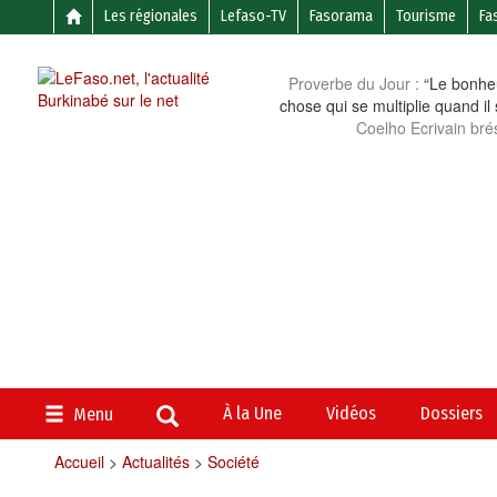
Les régionales
Lefaso-TV
Fasorama
Tourisme
Fa
Proverbe du Jour :
“Le bonheu
chose qui se multiplie quand il
Coelho Ecrivain brés
À la Une
Vidéos
Dossiers
Menu
Accueil
>
Actualités
>
Société