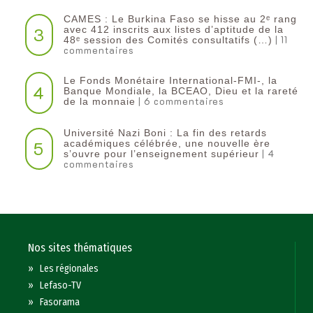
CAMES : Le Burkina Faso se hisse au 2ᵉ rang
3
avec 412 inscrits aux listes d’aptitude de la
| 11
48ᵉ session des Comités consultatifs (…)
commentaires
Le Fonds Monétaire International-FMI-, la
4
Banque Mondiale, la BCEAO, Dieu et la rareté
| 6 commentaires
de la monnaie
Université Nazi Boni : La fin des retards
5
académiques célébrée, une nouvelle ère
| 4
s’ouvre pour l’enseignement supérieur
commentaires
Nos sites thématiques
»
Les régionales
»
Lefaso-TV
»
Fasorama