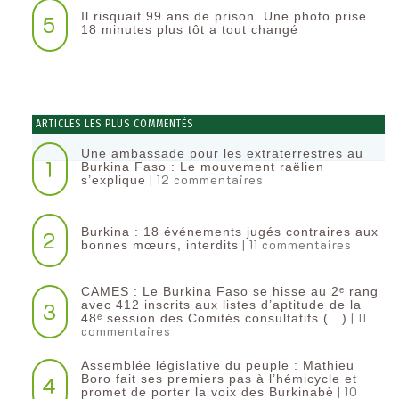
Il risquait 99 ans de prison. Une photo prise
5
18 minutes plus tôt a tout changé
ARTICLES LES PLUS COMMENTÉS
Une ambassade pour les extraterrestres au
1
Burkina Faso : Le mouvement raëlien
| 12 commentaires
s’explique
Burkina : 18 événements jugés contraires aux
2
| 11 commentaires
bonnes mœurs, interdits
CAMES : Le Burkina Faso se hisse au 2ᵉ rang
3
avec 412 inscrits aux listes d’aptitude de la
| 11
48ᵉ session des Comités consultatifs (…)
commentaires
Assemblée législative du peuple : Mathieu
4
Boro fait ses premiers pas à l’hémicycle et
| 10
promet de porter la voix des Burkinabè