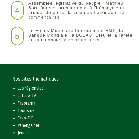
Assemblée législative du peuple : Mathieu
4
Boro fait ses premiers pas à l’hémicycle et
| 10
promet de porter la voix des Burkinabè
commentaires
Le Fonds Monétaire International-FMI-, la
5
Banque Mondiale, la BCEAO, Dieu et la rareté
| 6 commentaires
de la monnaie
Nos sites thématiques
»
Les régionales
»
Lefaso-TV
»
Fasorama
»
Tourisme
»
Faso-TIC
»
Yenenga.net
»
Jeunes