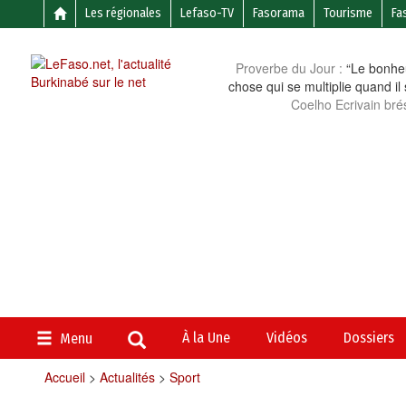
Les régionales
Lefaso-TV
Fasorama
Tourisme
Fa
Proverbe du Jour :
“Le bonheu
chose qui se multiplie quand il
Coelho Ecrivain brés
À la Une
Vidéos
Dossiers
Menu
Accueil
>
Actualités
>
Sport