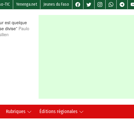
so-TIC
Yenenga.net
Jeunes du Faso
r est quelque
 se divise”
Paulo
ilien
Rubriques
Éditions régionales