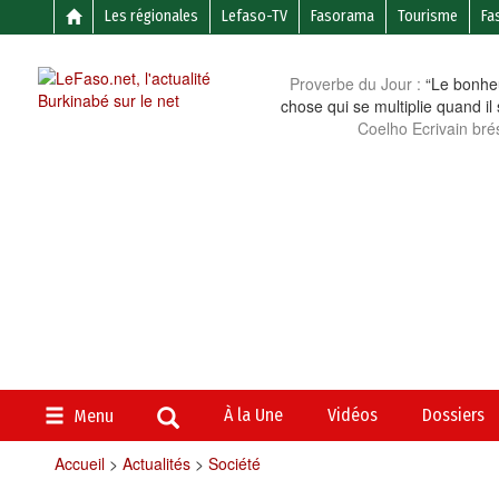
Les régionales
Lefaso-TV
Fasorama
Tourisme
Fa
Proverbe du Jour :
“Le bonheu
chose qui se multiplie quand il
Coelho Ecrivain brés
À la Une
Vidéos
Dossiers
Menu
Accueil
>
Actualités
>
Société