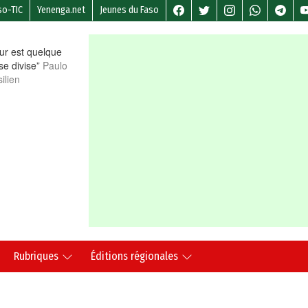
so-TIC
Yenenga.net
Jeunes du Faso
r est quelque
 se divise”
Paulo
ilien
Rubriques
Éditions régionales