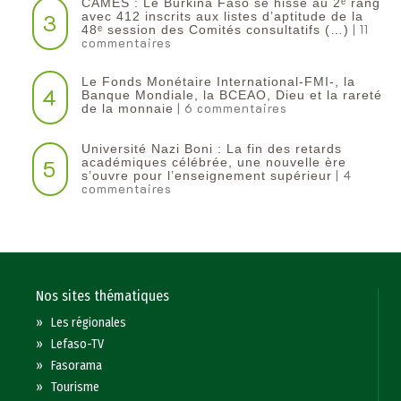
CAMES : Le Burkina Faso se hisse au 2ᵉ rang
3
avec 412 inscrits aux listes d’aptitude de la
| 11
48ᵉ session des Comités consultatifs (…)
commentaires
Le Fonds Monétaire International-FMI-, la
4
Banque Mondiale, la BCEAO, Dieu et la rareté
| 6 commentaires
de la monnaie
Université Nazi Boni : La fin des retards
5
académiques célébrée, une nouvelle ère
| 4
s’ouvre pour l’enseignement supérieur
commentaires
Nos sites thématiques
»
Les régionales
»
Lefaso-TV
»
Fasorama
»
Tourisme