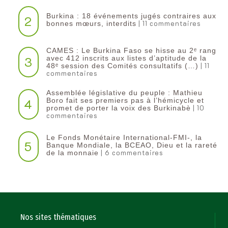
Burkina : 18 événements jugés contraires aux
2
| 11 commentaires
bonnes mœurs, interdits
CAMES : Le Burkina Faso se hisse au 2ᵉ rang
3
avec 412 inscrits aux listes d’aptitude de la
| 11
48ᵉ session des Comités consultatifs (…)
commentaires
Assemblée législative du peuple : Mathieu
4
Boro fait ses premiers pas à l’hémicycle et
| 10
promet de porter la voix des Burkinabè
commentaires
Le Fonds Monétaire International-FMI-, la
5
Banque Mondiale, la BCEAO, Dieu et la rareté
| 6 commentaires
de la monnaie
Nos sites thématiques