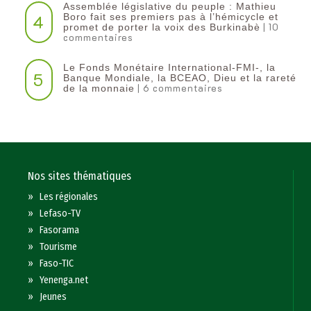
Assemblée législative du peuple : Mathieu
4
Boro fait ses premiers pas à l’hémicycle et
| 10
promet de porter la voix des Burkinabè
commentaires
Le Fonds Monétaire International-FMI-, la
5
Banque Mondiale, la BCEAO, Dieu et la rareté
| 6 commentaires
de la monnaie
Nos sites thématiques
»
Les régionales
»
Lefaso-TV
»
Fasorama
»
Tourisme
»
Faso-TIC
»
Yenenga.net
»
Jeunes