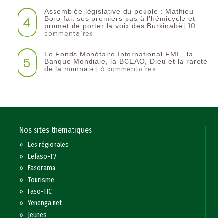
Assemblée législative du peuple : Mathieu
4
Boro fait ses premiers pas à l’hémicycle et
| 10
promet de porter la voix des Burkinabè
commentaires
Le Fonds Monétaire International-FMI-, la
5
Banque Mondiale, la BCEAO, Dieu et la rareté
| 6 commentaires
de la monnaie
Nos sites thématiques
»
Les régionales
»
Lefaso-TV
»
Fasorama
»
Tourisme
»
Faso-TIC
»
Yenenga.net
»
Jeunes