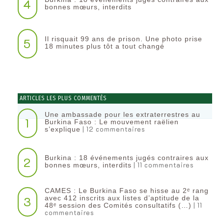
4
bonnes mœurs, interdits
Il risquait 99 ans de prison. Une photo prise
5
18 minutes plus tôt a tout changé
ARTICLES LES PLUS COMMENTÉS
Une ambassade pour les extraterrestres au
1
Burkina Faso : Le mouvement raëlien
| 12 commentaires
s’explique
Burkina : 18 événements jugés contraires aux
2
| 11 commentaires
bonnes mœurs, interdits
CAMES : Le Burkina Faso se hisse au 2ᵉ rang
3
avec 412 inscrits aux listes d’aptitude de la
| 11
48ᵉ session des Comités consultatifs (…)
commentaires