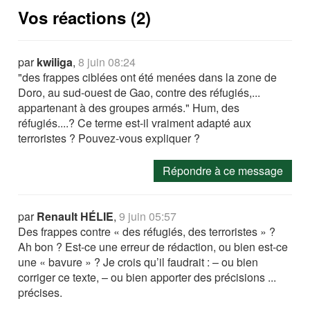
Vos réactions (2)
par
kwiliga
,
8 juin 08:24
"des frappes ciblées ont été menées dans la zone de
Doro, au sud-ouest de Gao, contre des réfugiés,...
appartenant à des groupes armés." Hum, des
réfugiés....? Ce terme est-il vraiment adapté aux
terroristes ? Pouvez-vous expliquer ?
Répondre à ce message
par
Renault HÉLIE
,
9 juin 05:57
Des frappes contre « des réfugiés, des terroristes » ?
Ah bon ? Est-ce une erreur de rédaction, ou bien est-ce
une « bavure » ? Je crois qu’il faudrait : – ou bien
corriger ce texte, – ou bien apporter des précisions ...
précises.