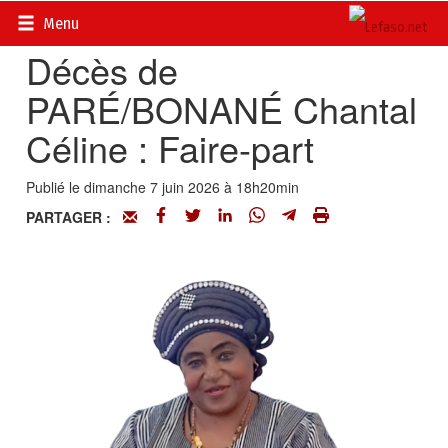
Accueil
>
Actualités
>
Nécrologie
Menu
Décès de
PARÉ/BONANÉ Chantal
Céline : Faire-part
Publié le dimanche 7 juin 2026 à 18h20min
PARTAGER :