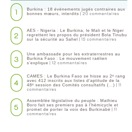
Burkina : 18 événements jugés contraires aux
1
| 20 commentaires
bonnes mœurs, interdits
AES - Nigeria : Le Burkina, le Mali et le Niger
2
regrettent les propos du président Bola Tinubu
| 15 commentaires
sur la sécurité au Sahel
Une ambassade pour les extraterrestres au
3
Burkina Faso : Le mouvement raëlien
| 12 commentaires
s’explique
CAMES : Le Burkina Faso se hisse au 2ᵉ rang
4
avec 412 inscrits aux listes d’aptitude de la
| 11
48ᵉ session des Comités consultatifs (…)
commentaires
Assemblée législative du peuple : Mathieu
5
Boro fait ses premiers pas à l’hémicycle et
| 11
promet de porter la voix des Burkinabè
commentaires