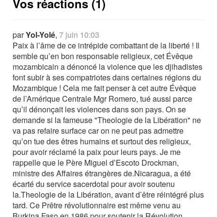
Vos réactions (1)
par
Yol-Yolé
,
7 juin 10:03
Paix à l’âme de ce intrépide combattant de la liberté ! Il
semble qu’en bon responsable religieux, cet Évêque
mozambicain a dénoncé la violence que les djihadistes
font subir à ses compatriotes dans certaines régions du
Mozambique ! Cela me fait penser à cet autre Évêque
de l’Amérique Centrale Mgr Romero, tué aussi parce
qu’il dénonçait les violences dans son pays. On se
demande si la fameuse "Theologie de la Libération" ne
va pas refaire surface car on ne peut pas admettre
qu’on tue des êtres humains et surtout des religieux,
pour avoir réclamé la paix pour leurs pays. Je me
rappelle que le Père Miguel d’Escoto Drockman,
ministre des Affaires étrangères de.Nicaragua, a été
écarté du service sacerdotal pour avoir soutenu
la.Theologie de la Libération, avant d’être réintégré plus
tard. Ce Prêtre révolutionnaire est même venu au
Burkina Faso en 1986 pour soutenir la Révolution