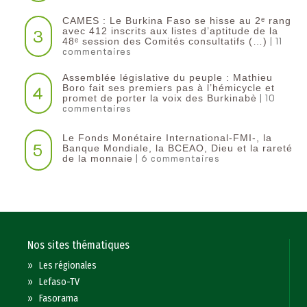
CAMES : Le Burkina Faso se hisse au 2ᵉ rang
3
avec 412 inscrits aux listes d’aptitude de la
| 11
48ᵉ session des Comités consultatifs (…)
commentaires
Assemblée législative du peuple : Mathieu
4
Boro fait ses premiers pas à l’hémicycle et
| 10
promet de porter la voix des Burkinabè
commentaires
Le Fonds Monétaire International-FMI-, la
5
Banque Mondiale, la BCEAO, Dieu et la rareté
| 6 commentaires
de la monnaie
Nos sites thématiques
»
Les régionales
»
Lefaso-TV
»
Fasorama